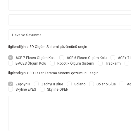
İlgilendiğiniz 3D Ölçüm Sistemi çözümünü seçin
ACE 7 Eksen Ölçüm Kolu
ACE 6 Eksen Ölçüm Kolu
ACE+ 7 
BACES Ölçüm Kolu
Robotik Ölçüm Sistemi
Trackarm
İlgilendiğiniz 3D Lazer Tarama Sistemi çözümünü seçin
Zephyr III
Zephyr II Blue
Solano
Solano Blue
Aq
Skyline EYES
Skyline OPEN