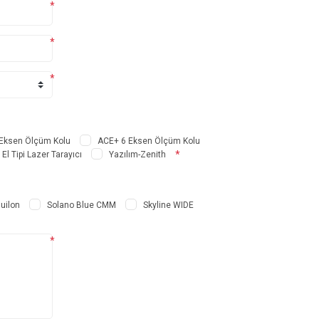
*
*
*
Eksen Ölçüm Kolu
ACE+ 6 Eksen Ölçüm Kolu
*
El Tipi Lazer Tarayıcı
Yazılım-Zenith
uilon
Solano Blue CMM
Skyline WIDE
*