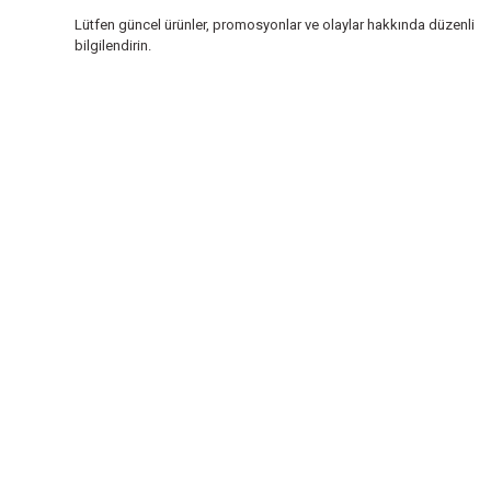
Lütfen güncel ürünler, promosyonlar ve olaylar hakkında düzenli
bilgilendirin.
INSTRO ENDÜSTRİYEL
ÖLÇÜM ÜRÜNLERİ SAN. TİC. LTD.ŞTİ.
Şerifali Mah. Kızkalesi Sok. No:20/1 Ümraniye