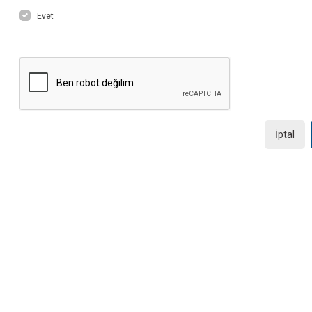
Evet
İptal
Kurumsal
Hizmetler
H
Anasayfa
Uygulama Dokümanları
Sa
Hakkımızda
Tersine Mühendislik
Öd