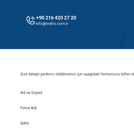
+90 216 420 27 20
info@instro.com.tr
Size detaylı yardımcı olabilmemiz için aşağıdaki formumuzu lütfen e
Ad ve Soyad
Firma Adı
Şehir