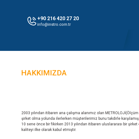
+90 216 420 27 20
info@instro.com.tr
HAKKIMIZDA
2003 yılından itibaren ana çalışma alanımız olan METROLOJİ(Ölçüm 
şirket olma yolunda ilerlerken müşterilerimiz bunu takdirle karşılamı
10 sene önce bir fikirken 2013 yılından itibaren uluslararası bir şirket
kaliteyi ilke olarak kabul etmiştir.