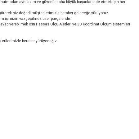
 unutmadan aynı azim ve güvenle daha büyük başarılar elde etmek için her
iştirerek siz değerli müşterilerimizle beraber geleceğe yürüyoruz.
bizim işimizin vazgeçilmez birer parçalarıdır.
 cevap verebilmek için Hassas Ölçü Aletleri ve 3D Koordinat Ölçüm sistemleri
üşterilerimizle beraber yürüyeceğiz…
Kurumsal
Hizmetler
H
Anasayfa
Uygulama Dokümanları
Sa