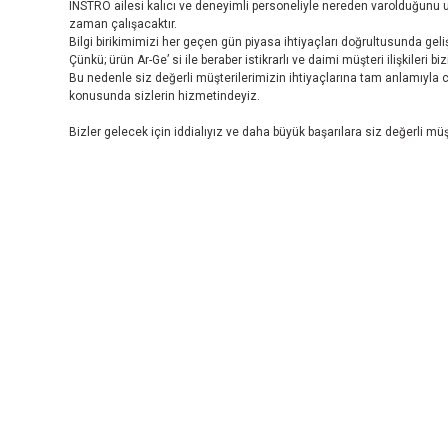
INSTRO ailesi kalıcı ve deneyimli personeliyle nereden varolduğunu
zaman çalışacaktır.
Bilgi birikimimizi her geçen gün piyasa ihtiyaçları doğrultusunda gel
Çünkü; ürün Ar-Ge’ si ile beraber istikrarlı ve daimi müşteri ilişkileri 
Bu nedenle siz değerli müşterilerimizin ihtiyaçlarına tam anlamıyla
konusunda sizlerin hizmetindeyiz.
Bizler gelecek için iddialıyız ve daha büyük başarılara siz değerli m
INSTRO ENDÜSTRİYEL
ÖLÇÜM ÜRÜNLERİ SAN. TİC. LTD.ŞTİ.
Şerifali Mah. Kızkalesi Sok. No:20/1 Ümraniye