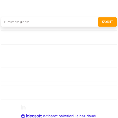
HABER BÜLTENİMİZE KAYDOLUN
Yeni ürünler ve gelişmelerden haberiniz olsun!
KAYDET
Kurumsal
Hizmetler
Hesabım
Yardım
Güvenli Alışveriş 256bit RapidSSL © 2013-2021 instro.com.tr
ideasoft
ile
e-