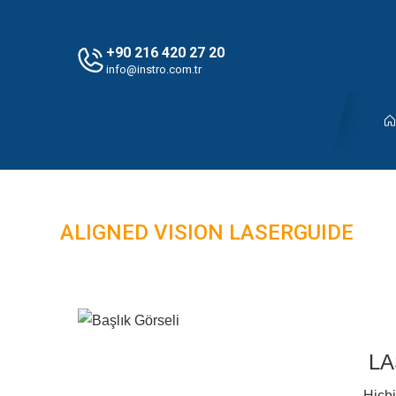
+90 216 420 27 20
info@instro.com.tr
ALIGNED VISION LASERGUIDE
LA
Hiçbi