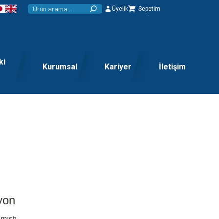
Üyelik
Sepetim
ki
Kurumsal
Kariyer
İletişim
yon
mıştı.