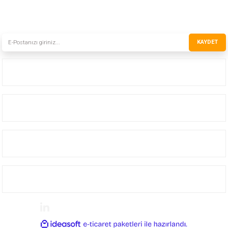
HABER BÜLTENİMİZE KAYDOLUN
Yeni ürünler ve gelişmelerden haberiniz olsun!
KAYDET
Kurumsal
Hizmetler
Hesabım
Yardım
Güvenli Alışveriş 256bit RapidSSL © 2013-2021 instro.com.tr
ideasoft
ile
e-