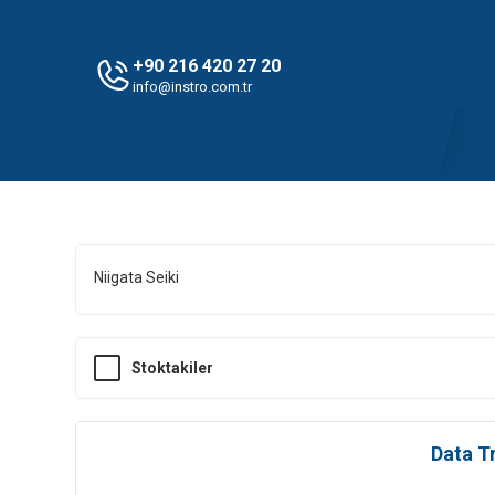
+90 216 420 27 20
info@instro.com.tr
Niigata Seiki
Stoktakiler
Data T