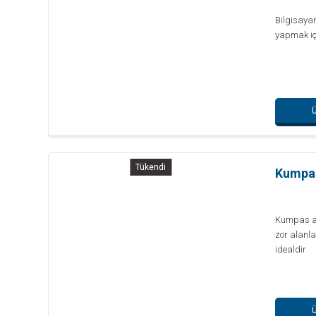
Bilgisaya
yapmak içi
Ü
Tükendi
Kumpas
Kumpas al
zor alanla
idealdir
Ü