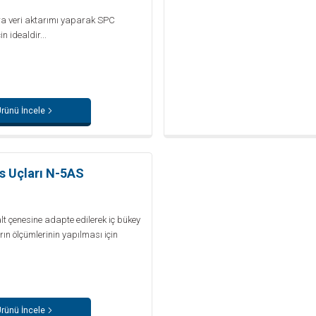
ra veri aktarımı yaparak SPC
n idealdir...
rünü İncele
 Uçları N-5AS
t çenesine adapte edilerek iç bükey
rın ölçümlerinin yapılması için
rünü İncele