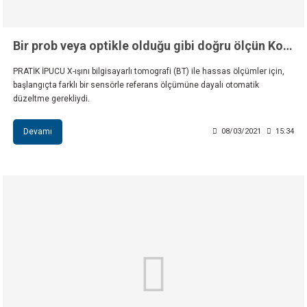
Bir prob veya optikle olduğu gibi doğru ölçün Koordinat metrolojisinde bilgisayarlı tomografi
PRATİK İPUCU X-ışını bilgisayarlı tomografi (BT) ile hassas ölçümler için,
başlangıçta farklı bir sensörle referans ölçümüne dayalı otomatik
düzeltme gerekliydi.
Devamı
08/03/2021
15:34