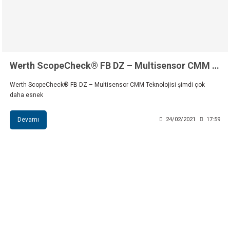
Werth ScopeCheck® FB DZ – Multisensor CMM Teknolojisi
Werth ScopeCheck® FB DZ – Multisensor CMM Teknolojisi şimdi çok
daha esnek
Devamı
24/02/2021
17:59
INSTRO ENDÜSTRİYEL
ÖLÇÜM ÜRÜNLERİ SAN. TİC. LTD.ŞTİ.
Şerifali Mah. Kızkalesi Sok. No:20/1 Ümraniye İSTANBUL - TÜRKİYE