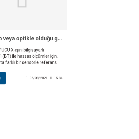
Bir prob veya optikle olduğu gibi doğru ölçün Koordinat metrolojisinde bilgisayarlı tomografi
UCU X-ışını bilgisayarlı
 (BT) ile hassas ölçümler için,
ta farklı bir sensörle referans
 dayalı otomatik düzeltme
.
ı
08/03/2021
15:34