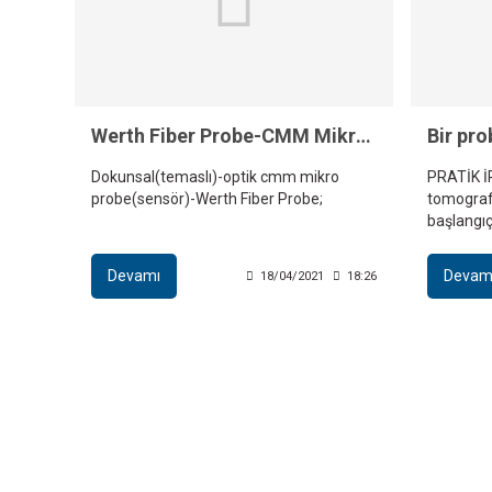
Werth Fiber Probe-CMM Mikro Probe
Dokunsal(temaslı)-optik cmm mikro
PRATİK İP
probe(sensör)-Werth Fiber Probe;
tomografi
başlangıç
ölçümüne
gerekliydi
Devamı
Devam
18/04/2021
18:26