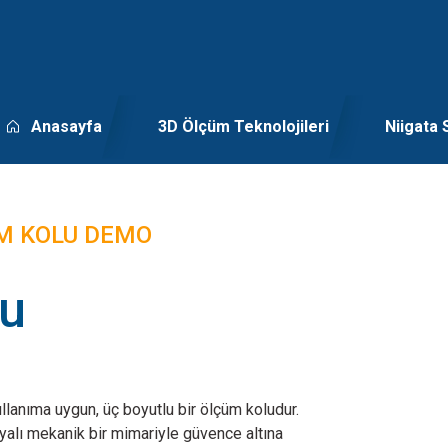
Anasayfa
3D Ölçüm Teknolojileri
Niigata 
ÜM KOLU DEMO
lu
lanıma uygun, üç boyutlu bir ölçüm koludur.
alı mekanik bir mimariyle güvence altına