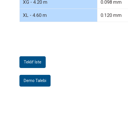
Teklif İste
Demo Talebi