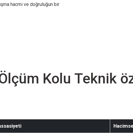
lışma hacmi ve doğruluğun bir
Hacimsel hassasiyet
0.044 mm
0.064 mm
0.097 mm
0.120 mm
Ölçüm Kolu Teknik öze
Hacimsel hassasiyet
0.065 mm
0.095 mm
0.210 mm
0.350 mm