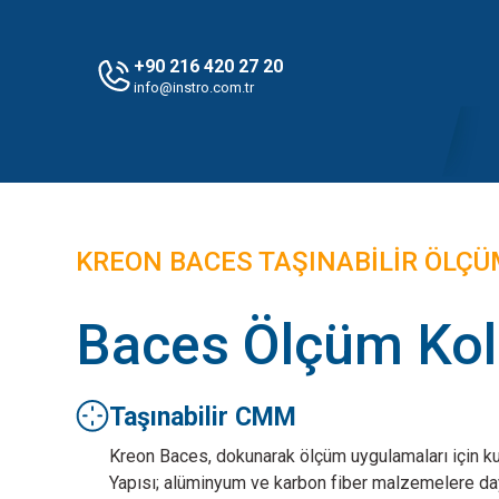
+90 216 420 27 20
info@instro.com.tr
KREON BACES TAŞINABİLİR ÖLÇ
Baces Ölçüm Ko
Taşınabilir CMM
Kreon Baces, dokunarak ölçüm uygulamaları için kul
Yapısı; alüminyum ve karbon fiber malzemelere day