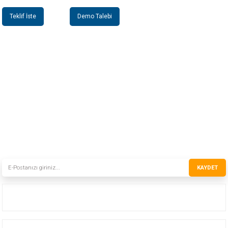
Teklif İste
Demo Talebi
INSTRO ENDÜSTRİYEL
ÖLÇÜM ÜRÜNLERİ SAN. TİC. LTD.ŞTİ.
Şerifali Mah. Kızkalesi Sok. No:20/1 Ümraniye İSTANBUL - TÜRKİYE
Tel
: 0(216) 420 27 20
Fax
: 0(216) 420 27 21
HABER BÜLTENİMİZE KAYDOLUN
Yeni ürünler ve gelişmelerden haberiniz olsun!
KAYDET
Kurumsal