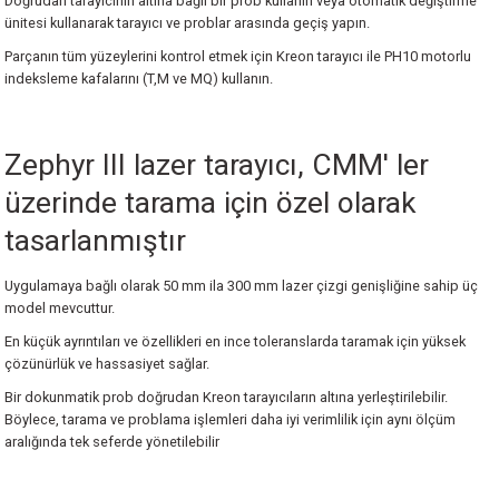
Doğrudan tarayıcının altına bağlı bir prob kullanın veya otomatik değiştirme
ünitesi kullanarak tarayıcı ve problar arasında geçiş yapın.
Parçanın tüm yüzeylerini kontrol etmek için Kreon tarayıcı ile PH10 motorlu
indeksleme kafalarını (T,M ve MQ) kullanın.
Zephyr III lazer tarayıcı, CMM' ler
üzerinde tarama için özel olarak
tasarlanmıştır
Uygulamaya bağlı olarak 50 mm ila 300 mm lazer çizgi genişliğine sahip üç
model mevcuttur.
En küçük ayrıntıları ve özellikleri en ince toleranslarda taramak için yüksek
çözünürlük ve hassasiyet sağlar.
Bir dokunmatik prob doğrudan Kreon tarayıcıların altına yerleştirilebilir.
Böylece, tarama ve problama işlemleri daha iyi verimlilik için aynı ölçüm
aralığında tek seferde yönetilebilir