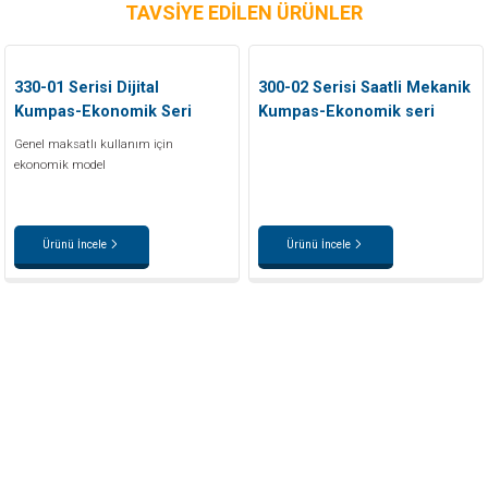
TAVSİYE EDİLEN ÜRÜNLER
330-01 Serisi Dijital
300-02 Serisi Saatli Mekanik
Kumpas-Ekonomik Seri
Kumpas-Ekonomik seri
Genel maksatlı kullanım için
ekonomik model
Ürünü İncele
Ürünü İncele
INSTRO ENDÜSTRİYEL
ÖLÇÜM ÜRÜNLERİ SAN. TİC. LTD.ŞTİ.
Şerifali Mah. Kızkalesi Sok. No:20/1 Ümraniye İSTANBUL - TÜRKİYE
Tel
: 0(216) 420 27 20
Fax
: 0(216) 420 27 21