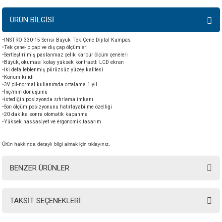
ÜRÜN BİLGİSİ
•INSTRO 330-15 Serisi Büyük Tek Çene Dijital Kumpas
•Tek çene-iç çap ve dış çap ölçümleri
•Sertleştirilmiş paslanmaz çelik karbür ölçüm çeneleri
•Büyük, okuması kolay yüksek kontrastlı LCD ekran
•İki defa leblenmiş pürüzsüz yüzey kalitesi
•Konum kilidi
•3V pil-normal kullanımda ortalama 1 yıl
•İnç/mm dönüşümü
•İstediğin posizyonda sıfırlama imkanı
•Son ölçüm posizyonunu hatırlayabilme özelliği
•20 dakika sonra otomatik kapanma
•Yüksek hassasiyet ve ergonomik tasarım
Ürün hakkında detaylı bilgi almak için tıklayınız.
BENZER ÜRÜNLER
TAKSİT SEÇENEKLERİ