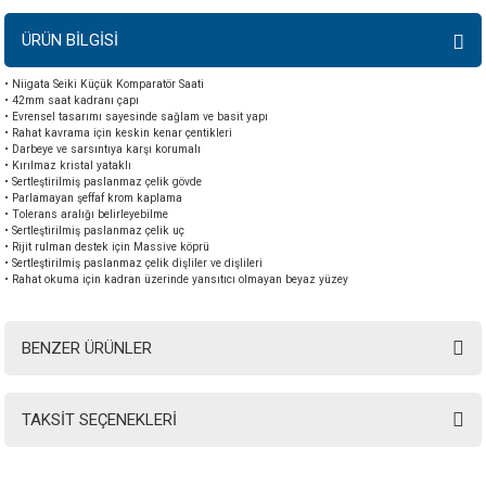
ÜRÜN BİLGİSİ
• Niigata Seiki Küçük Komparatör Saati
• 42mm saat kadranı çapı
• Evrensel tasarımı sayesinde sağlam ve basit yapı
• Rahat kavrama için keskin kenar çentikleri
• Darbeye ve sarsıntıya karşı korumalı
• Kırılmaz kristal yataklı
• Sertleştirilmiş paslanmaz çelik gövde
• Parlamayan şeffaf krom kaplama
• Tolerans aralığı belirleyebilme
• Sertleştirilmiş paslanmaz çelik uç
• Rijit rulman destek için Massive köprü
• Sertleştirilmiş paslanmaz çelik dişliler ve dişlileri
• Rahat okuma için kadran üzerinde yansıtıcı olmayan beyaz yüzey
BENZER ÜRÜNLER
TAKSİT SEÇENEKLERİ