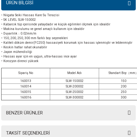
ÜRÜN BİLGİSİ
• Niigata Seiki Hassas Kare Su Terazisi
• SK LEVEL SLW-150002
• Kabarcık tüp içerisinde yataydadır ve küçük eğilimleri ölçmek için idealdir
• Makina kurulumu ve genel amaçlı kullanım için idealdir
• Duyarlılık：0.02mm/m
• 150, 200, 250, 300 mm farklı boy seçenekleri
• Kaliteli döküm demir(FC250) hassasiyeti korumak için hassas işlenmiştir ve leblenmiştir
• Keskin hatlar rahat okunabilir
• Japon mühendisliği
• Hassas ayar için en uygun, ultra-hassas ince ayar
• Korozyon direnci yüksek
Sipariş No
Model Adı
Standart Boy（mm
160013
SLW-150002
150
160014
SLW-200002
200
160015
SLW-250002
250
160016
SLW-300002
300
BENZER ÜRÜNLER
TAKSİT SEÇENEKLERİ