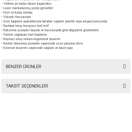
• 160mm ye kadar ölçüm kapasitesi
• Lazer markalanmış yüzey görselleri
• Hızlı ve kolay montaj
• Yüksek Hassasiyet
• Ürün bağlantı aparatlarıyla beraber sağlam plastik veya ahşap kutusunda
• Darbeye karşı koruyucu özel kılıf
• Dokunma yüzeyleri boyuta ve hassasiyete göre değişiklik gösterebilir
• Yalıtım sağlayan özel kaplama
• Kaymaz tutuş imkanı-ergonomik tasarım
• Karbür dokunma yüzeyleri sayesinde uzun çalışma ömrü
• Evrensel tasarımı sayesinde sağlam ve basit yapı
BENZER ÜRÜNLER
TAKSİT SEÇENEKLERİ
INSTRO ENDÜSTRİYEL
ÖLÇÜM ÜRÜNLERİ SAN. TİC. LTD.ŞTİ.
Şerifali Mah. Kızkalesi Sok. No:20/1 Ümraniye İSTANBUL - TÜRKİYE