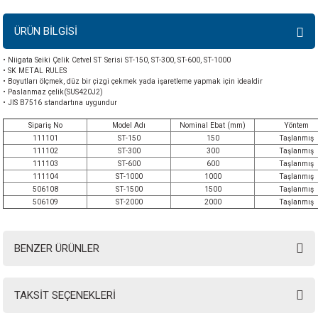
ÜRÜN BİLGİSİ
• Niigata Seiki Çelik Cetvel ST Serisi ST-150, ST-300, ST-600, ST-1000
• SK METAL RULES
• Boyutları ölçmek, düz bir çizgi çekmek yada işaretleme yapmak için idealdir
• Paslanmaz çelik(SUS420J2)
• JIS B7516 standartına uygundur
Sipariş No
Model Adı
Nominal Ebat (mm)
Yöntem
111101
ST-150
150
T
aş
l
anmış
111102
ST-300
300
T
aş
l
anmış
111103
ST-600
600
T
aş
l
anmış
111104
ST-1000
1000
T
aş
l
anmış
506108
ST-1500
1500
T
aş
l
anmış
506109
ST-2000
2000
T
aş
l
anmış
BENZER ÜRÜNLER
TAKSİT SEÇENEKLERİ