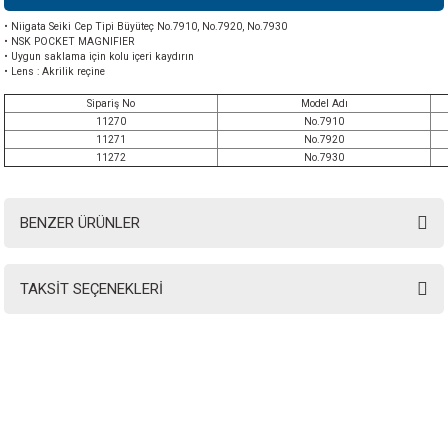
• Niigata Seiki Cep Tipi Büyüteç No.7910, No.7920, No.7930
• NSK POCKET MAGNIFIER
• Uygun saklama için kolu içeri kaydırın
• Lens : Akrilik reçine
Sipariş No
Model Adı
11270
No.7910
11271
No.7920
11272
No.7930
BENZER ÜRÜNLER
TAKSİT SEÇENEKLERİ
INSTRO ENDÜSTRİYEL
ÖLÇÜM ÜRÜNLERİ SAN. TİC. LTD.ŞTİ.
Şerifali Mah. Kızkalesi Sok. No:20/1 Ümraniye İSTANBUL - TÜRKİYE