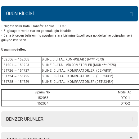
ÜRÜN BİLGİSİ
• Niigata Seiki Data Transfer Kablosu DTC-1
• Bilgisayara veri aktarımı yapmak için idealdir
• Daha önceden belirlenmiş uygulama ara birimine Excell veya not defterine doğrudan veri
girişine izin verir
Uygun modeller;
152006 ～ 152008
S-LINE DİJİTAL KUMPASLAR ( D-***IP67S)
151201 ～ 151203
S-LINE DİJİTAL MİKROMETRELER (MCD-***IP67S)
151726 ～ 151727
S-LINE DİJİTAL KOMPARATÖRLER (DEI-WKS*)
151724 ～ 151725
S-LINE DİJİTAL KOMPARATÖRLER (DEI-233S*)
151728 ～ 151729
S-LINE DİJİTAL KOMPARATÖRLER (DET-234S*)
Sipariş No.
Model Adı
152033
DTC-1
152034
DTC-2
BENZER ÜRÜNLER