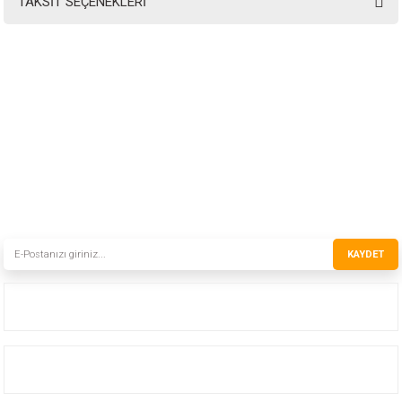
TAKSİT SEÇENEKLERİ
INSTRO ENDÜSTRİYEL
ÖLÇÜM ÜRÜNLERİ SAN. TİC. LTD.ŞTİ.
Şerifali Mah. Kızkalesi Sok. No:20/1 Ümraniye İSTANBUL - TÜRKİYE
Tel
: 0(216) 420 27 20
Fax
: 0(216) 420 27 21
HABER BÜLTENİMİZE KAYDOLUN
Yeni ürünler ve gelişmelerden haberiniz olsun!
KAYDET
Kurumsal
Hizmetler