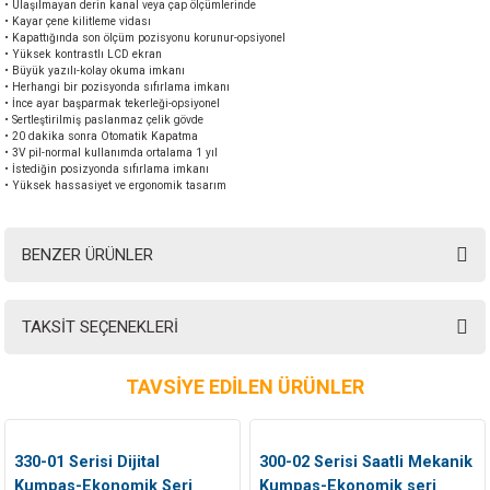
• Ulaşılmayan derin kanal veya çap ölçümlerinde
• Kayar çene kilitleme vidası
• Kapattığında son ölçüm pozisyonu korunur-opsiyonel
• Yüksek kontrastlı LCD ekran
• Büyük yazılı-kolay okuma imkanı
• Herhangi bir pozisyonda sıfırlama imkanı
• İnce ayar başparmak tekerleği-opsiyonel
• Sertleştirilmiş paslanmaz çelik gövde
• 20 dakika sonra Otomatik Kapatma
• 3V pil-normal kullanımda ortalama 1 yıl
• İstediğin posizyonda sıfırlama imkanı
• Yüksek hassasiyet ve ergonomik tasarım
BENZER ÜRÜNLER
TAKSİT SEÇENEKLERİ
TAVSİYE EDİLEN ÜRÜNLER
330-01 Serisi Dijital
300-02 Serisi Saatli Mekanik
Kumpas-Ekonomik Seri
Kumpas-Ekonomik seri