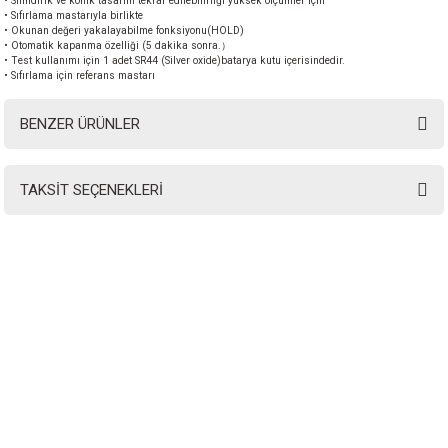
• Silindirik ve konik tasarım tekrar edilebilirliği yüksek ölçümler için
• Sıfırlama mastarıyla birlikte
• Okunan değeri yakalayabilme fonksiyonu(HOLD)
• Otomatik kapanma özelliği (5 dakika sonra.）
• Test kullanımı için 1 adet SR44 (Silver oxide)batarya kutu içerisindedir.
• Sıfırlama için referans mastarı
BENZER ÜRÜNLER
TAKSİT SEÇENEKLERİ
INSTRO ENDÜSTRİYEL
ÖLÇÜM ÜRÜNLERİ SAN. TİC. LTD.ŞTİ.
Şerifali Mah. Kızkalesi Sok. No:20/1 Ümraniye İSTANBUL - TÜRKİYE
Tel
: 0(216) 420 27 20
Fax
: 0(216) 420 27 21
HABER BÜLTENİMİZE KAYDOLUN
Yeni ürünler ve gelişmelerden haberiniz olsun!