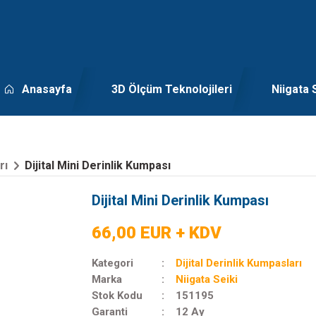
Anasayfa
3D Ölçüm Teknolojileri
Niigata 
rı
Dijital Mini Derinlik Kumpası
Dijital Mini Derinlik Kumpası
66,00 EUR + KDV
Kategori
Dijital Derinlik Kumpasları
Marka
Niigata Seiki
Stok Kodu
151195
Garanti
12 Ay