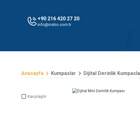
+90 216 420 27 20
info@instro.com.tr
Anasayfa
Kumpaslar
Dijital Derinlik Kumpasla
Karşılaştır