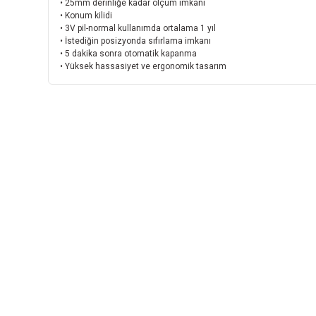
• 25mm derinliğe kadar ölçüm imkanı
• Konum kilidi
• 3V pil-normal kullanımda ortalama 1 yıl
• İstediğin posizyonda sıfırlama imkanı
• 5 dakika sonra otomatik kapanma
• Yüksek hassasiyet ve ergonomik tasarım
INSTRO ENDÜSTRİYEL
ÖLÇÜM ÜRÜNLERİ SAN. TİC. LTD.ŞTİ.
Şerifali Mah. Kızkalesi Sok. No:20/1 Ümraniye
İSTANBUL - TÜRKİYE
Tel
: 0(216) 420 27 20
Fax
: 0(216) 420 27 21
HABER BÜLTENİMİZE KAYDOLUN