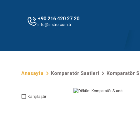
+90 216 420 27 20
info@instro.com.tr
Anasayfa
Komparatör Saatleri
Komparatör Sa
Karşılaştır