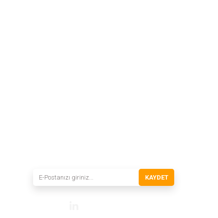
INSTRO ENDÜSTRİYEL
ÖLÇÜM ÜRÜNLERİ SAN. TİC. LTD.ŞTİ.
Şerifali Mah. Kızkalesi Sok. No:20/1 Ümraniye
İSTANBUL - TÜRKİYE
Tel
: 0(216) 420 27 20
Fax
: 0(216) 420 27 21
HABER BÜLTENİMİZE KAYDOLUN
Yeni ürünler ve gelişmelerden haberiniz olsun!
KAYDET