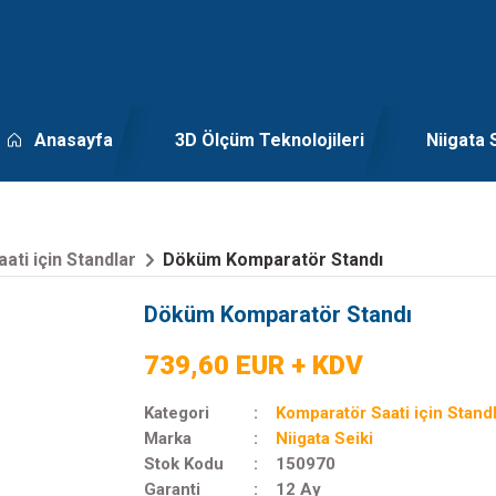
Anasayfa
3D Ölçüm Teknolojileri
Niigata 
ati için Standlar
Döküm Komparatör Standı
Döküm Komparatör Standı
739,60 EUR + KDV
Kategori
Komparatör Saati için Stand
Marka
Niigata Seiki
Stok Kodu
150970
Garanti
12 Ay