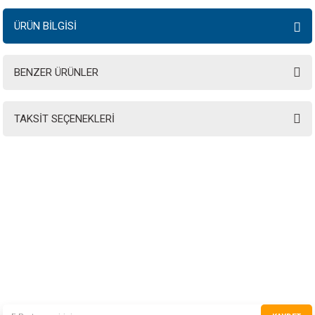
ÜRÜN BİLGİSİ
BENZER ÜRÜNLER
TAKSİT SEÇENEKLERİ
INSTRO ENDÜSTRİYEL
ÖLÇÜM ÜRÜNLERİ SAN. TİC. LTD.ŞTİ.
Şerifali Mah. Kızkalesi Sok. No:20/1 Ümraniye İSTANBUL - TÜRKİYE
Tel
: 0(216) 420 27 20
Fax
: 0(216) 420 27 21
HABER BÜLTENİMİZE KAYDOLUN
Yeni ürünler ve gelişmelerden haberiniz olsun!