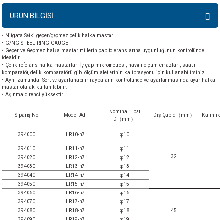
ÜRÜN BİLGİSİ
• Niigata Seiki geçer/geçmez çelik halka mastar
• G/NG STEEL RING GAUGE
• Geçer ve Geçmez halka mastar millerin çap toleranslarına uygunluğunun kontrolünde
idealdir
• Çelik referans halka mastarları İç çap mikrometresi, havalı ölçüm cihazları, saatli
komparatör, delik komparatörü gibi ölçüm aletlerinin kalibrasyonu için kullanabilirsiniz
• Aynı zamanda; Sert ve ayarlanabilir raybaların kontrolünde ve ayarlanmasında ayar halka
mastar olarak kullanılabilir.
• Aşınma direnci yüksektir.
Nominal Ebat
Sipariş
No
Model Adı
Dış Çap d（mm）
Kalınl
D（mm）
394000
LR10-h7
φ10
394010
LR11-h7
φ11
32
394020
LR12-h7
φ12
394030
LR13-h7
φ13
394040
LR14-h7
φ14
394050
LR15-h7
φ15
394060
LR16-h7
φ16
394070
LR17-h7
φ17
394080
LR18-h7
φ18
45
394090
LR19-h7
φ19