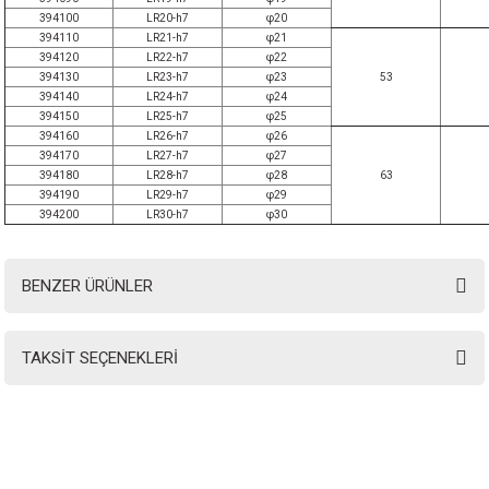
394100
LR20-h7
φ20
394110
LR21-h7
φ21
394120
LR22-h7
φ22
394130
LR23-h7
φ23
53
394140
LR24-h7
φ24
394150
LR25-h7
φ25
394160
LR26-h7
φ26
394170
LR27-h7
φ27
394180
LR28-h7
φ28
63
394190
LR29-h7
φ29
394200
LR30-h7
φ30
BENZER ÜRÜNLER
TAKSİT SEÇENEKLERİ
INSTRO ENDÜSTRİYEL