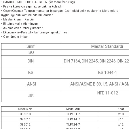
• CARBID LIMIT PLUG GAUGE H7 (for manufacturing)
• Pas ve korozyon yapmaz ve bakımı kolaydır
• Geçer/Geçmez Tampon mastarlar iş parçası üzerindeki delik çaplarının toleranslara
uygunluğunun kontrolünde kullanırlar.
• Mastar kısmı：Karbür
• El tutma yeri：Aluminyum
• Aşınma çok direnci yüksektir.
• Ekonomiktir--Periyodik kalibrasyon gerektirmez
• Özel üretim imkanı
Sınıf
Mastar Standardı
ISO
DIN
DIN 7164, DIN 2245, DIN 2246, DIN 2
BS
BS 1044-1
ANSI
ANSI/ASME B 89.1.5, ANSI / ASM
NFE 11-012
JIS
Sipariş No
Model Adı
Ebat
396010
TLP10-H7
φ10
396011
TLP11-H7
φ11
396012
TLP12-H7
φ12