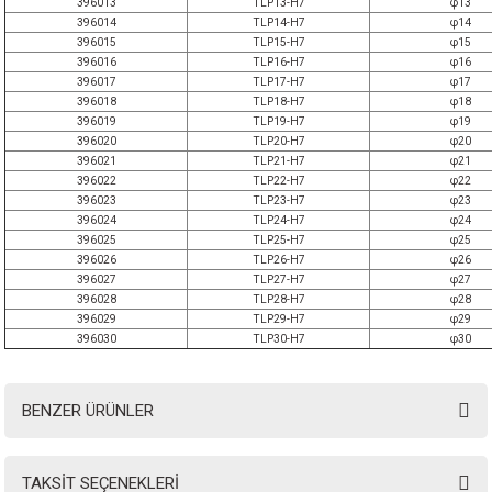
396013
TLP13-H7
φ13
396014
TLP14-H7
φ14
396015
TLP15-H7
φ15
396016
TLP16-H7
φ16
396017
TLP17-H7
φ17
396018
TLP18-H7
φ18
396019
TLP19-H7
φ19
396020
TLP20-H7
φ20
396021
TLP21-H7
φ21
396022
TLP22-H7
φ22
396023
TLP23-H7
φ23
396024
TLP24-H7
φ24
396025
TLP25-H7
φ25
396026
TLP26-H7
φ26
396027
TLP27-H7
φ27
396028
TLP28-H7
φ28
396029
TLP29-H7
φ29
396030
TLP30-H7
φ30
BENZER ÜRÜNLER
TAKSİT SEÇENEKLERİ