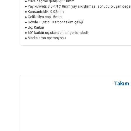
● Yuva geçme genişliği: 18mm
● Yay kuvveti: 3.5-4N (10mm yay sıkıştırması sonucu oluşan değe
● Konsantriklik: 0.02mm
● Çelik bilya çapı: 5mm
● Gövde・Çizici: Karbon takım çeliği
● Uç: Karbür
● 60° karbür uç standartlar içerisindedir
● Markalama operasyonu
Takım 