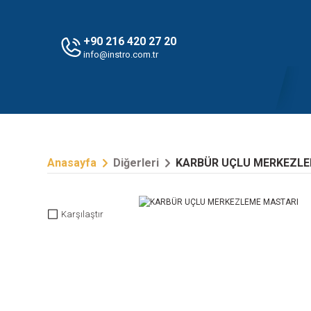
+90 216 420 27 20
info@instro.com.tr
Anasayfa
Diğerleri
KARBÜR UÇLU MERKEZLE
Karşılaştır