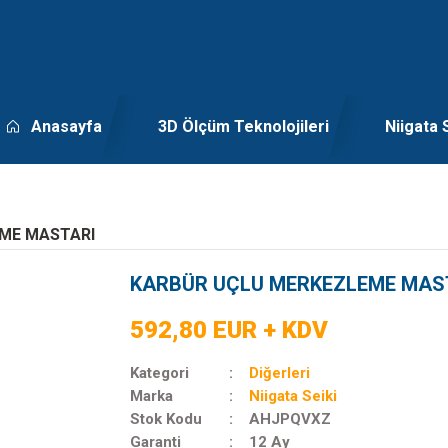
Anasayfa
3D Ölçüm Teknolojileri
Niigata 
ME MASTARI
KARBÜR UÇLU MERKEZLEME MAS
592,80 EUR + KDV
Kategori
Diğerleri
Marka
Niigata Seiki
Stok Kodu
AHJPQVXZ
Garanti
12 Ay