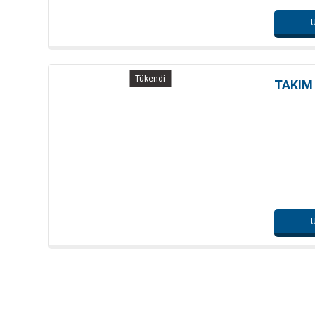
Ü
Tükendi
TAKIM
Ü