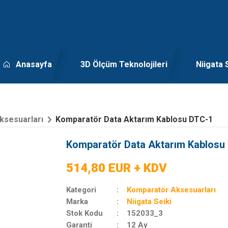
Anasayfa
3D Ölçüm Teknolojileri
Niigata 
ksesuarları
Komparatör Data Aktarım Kablosu DTC-1
Komparatör Data Aktarım Kablosu
514,80 EUR + KDV
Kategori
Komparatör Aksesuarları
Marka
Niigata Seiki
Stok Kodu
152033_3
Garanti
12 Ay