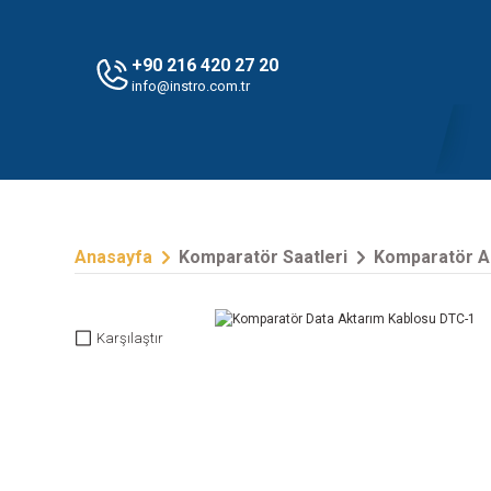
+90 216 420 27 20
info@instro.com.tr
Anasayfa
Komparatör Saatleri
Komparatör A
Karşılaştır