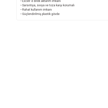
• Excell’ e direk aktarım imkanı
• Sarsıntıya, sıvıya ve toza karşı korumalı
• Rahat kullanım imkanı
• Güçlendirilmiş plastik gövde
INSTRO ENDÜSTRİYEL
ÖLÇÜM ÜRÜNLERİ SAN. TİC. LTD.ŞTİ.
Şerifali Mah. Kızkalesi Sok. No:20/1 Ümraniye
İSTANBUL - TÜRKİYE
Tel
: 0(216) 420 27 20
Fax
: 0(216) 420 27 21
HABER BÜLTENİMİZE KAYDOLUN
Yeni ürünler ve gelişmelerden haberiniz olsun!