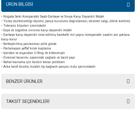
ÜRÜN BİLGİSİ
• Niigata Seiki Komparatör Saati-Darbeye ve Sıvıya Karşı Dayanklı Model
• Yüzey düzlemselliği ölçümü, parça kurulumu doğrulaması, eksenel salgı, diklik kontrolü
• Tolerans klipsleri üzerindedir.
• Suya ve soğutma sıvısına karşı dayanıklı model
• Darbeye karşı dayanıklı imal edilmiş hareketli mil yapısı komparatör saatini ani şoklara
karşı korur
• Sertleştirilmiş paslanmaz çelik gövde
• Parlamayan şeffaf krom kaplama
• İçeriden ve dışarıdan O-Ring ile kitlenmiştir
• Evrensel tasarımı sayesinde sağlam ve basit yapı
• Rahat kavrama için keskin kenar çentikleri
• Arka taraf düzdür, kulaklı tip bağlantı parçası kutu içerisindedir
BENZER ÜRÜNLER
TAKSİT SEÇENEKLERİ
INSTRO ENDÜSTRİYEL