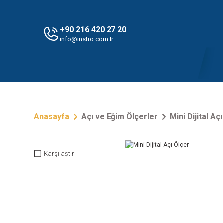
+90 216 420 27 20
info@instro.com.tr
Anasayfa
Açı ve Eğim Ölçerler
Mini Dijital Aç
Karşılaştır