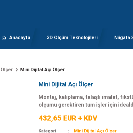
Anasayfa
3D Ölçüm Teknolojileri
Niigata 
ı Ölçer
Mini Dijital Açı Ölçer
Mini Dijital Açı Ölçer
Montaj, kalıplama, talaşlı imalat, fikst
ölçümü gerektiren tüm işler için ideald
432,65 EUR + KDV
Kategori
Mini Dijital Açı Ölçer