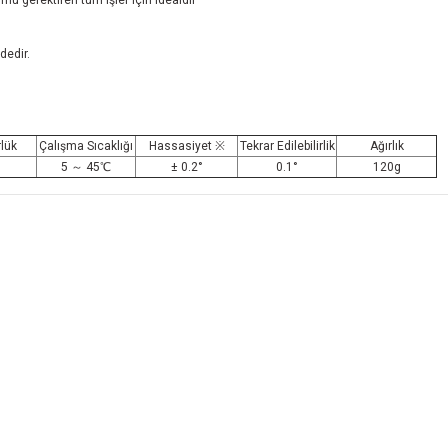
ümü gerektiren tüm işler için idealdir
dedir.
lük
Çalışma Sıcaklığı
Hassasiyet
※
Tekrar Edilebilirlik
Ağırlık
5 ～ 45℃
± 0.2°
0.1°
120g
Kurumsal
Hizmetler
H
Anasayfa
Uygulama Dokümanları
Sa
Hakkımızda
Tersine Mühendislik
Öd
Vizyon Misyon
Temassız Denetim
Gi