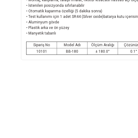
• Montaj, kalıplama, talaşlı imalat, fikstür kısacası hassas açı ölç
• İstenilen posizyonda sıfırlanabilir
• Otomatik kapanma özelliği (5 dakika sonra)
• Test kullanımı için 1 adet SR44 (Silver oxide)batarya kutu içerisin
• Aluminyum gövde
• Plastik arka ve ön yüzey
• Manyetik tabanlı
Sipariş No
Model Adı
Ölçüm Aralığ
ı
Çözünür
10101
BB-180
± 180.0°
0.1°
INSTRO ENDÜSTRİYEL
ÖLÇÜM ÜRÜNLERİ SAN. TİC. LTD.ŞTİ.
Şerifali Mah. Kızkalesi Sok. No:20/1 Ümraniye
İSTANBUL - TÜRKİYE
Tel
: 0(216) 420 27 20