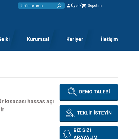
Üyelik
Sepetim
Seiki
Kurumsal
Kariyer
İletişim
DEMO TALEBİ
ür kısacası hassas açı
ir
TEKLİF İSTEYİN
BİZ SİZİ
ARAYALIM