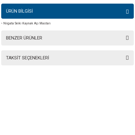
ÜRÜN BİLGİSİ
• Niigata Seiki Kaynak Açı Mastarı
BENZER ÜRÜNLER
TAKSİT SEÇENEKLERİ
INSTRO ENDÜSTRİYEL
ÖLÇÜM ÜRÜNLERİ SAN. TİC. LTD.ŞTİ.
Şerifali Mah. Kızkalesi Sok. No:20/1 Ümraniye İSTANBUL - TÜRKİYE
Tel
: 0(216) 420 27 20
Fax
: 0(216) 420 27 21
HABER BÜLTENİMİZE KAYDOLUN
Yeni ürünler ve gelişmelerden haberiniz olsun!