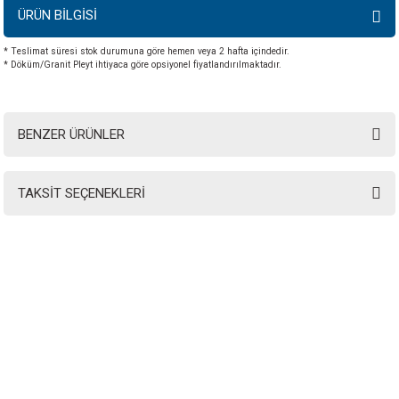
ÜRÜN BİLGİSİ
* Teslimat süresi stok durumuna göre hemen veya 2 hafta içindedir.
* Döküm/Granit Pleyt ihtiyaca göre opsiyonel fiyatlandırılmaktadır.
BENZER ÜRÜNLER
TAKSİT SEÇENEKLERİ
INSTRO ENDÜSTRİYEL
ÖLÇÜM ÜRÜNLERİ SAN. TİC. LTD.ŞTİ.
Şerifali Mah. Kızkalesi Sok. No:20/1 Ümraniye İSTANBUL - TÜRKİYE
Tel
: 0(216) 420 27 20
Fax
: 0(216) 420 27 21
HABER BÜLTENİMİZE KAYDOLUN