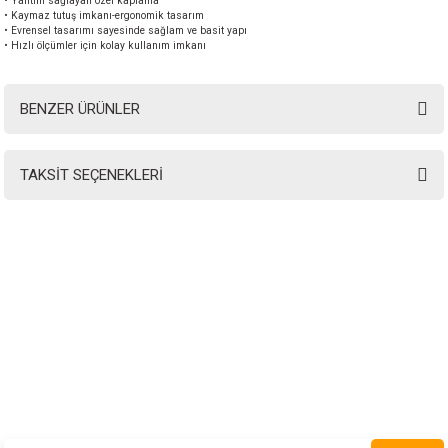
• Yalıtım sağlayan özel kaplama
• Kaymaz tutuş imkanı-ergonomik tasarım
• Evrensel tasarımı sayesinde sağlam ve basit yapı
• Hızlı ölçümler için kolay kullanım imkanı
BENZER ÜRÜNLER
TAKSİT SEÇENEKLERİ
INSTRO ENDÜSTRİYEL
ÖLÇÜM ÜRÜNLERİ SAN. TİC. LTD.ŞTİ.
Şerifali Mah. Kızkalesi Sok. No:20/1 Ümraniye İSTANBUL - TÜRKİYE
Tel
: 0(216) 420 27 20
Fax
: 0(216) 420 27 21
HABER BÜLTENİMİZE KAYDOLUN
Yeni ürünler ve gelişmelerden haberiniz olsun!