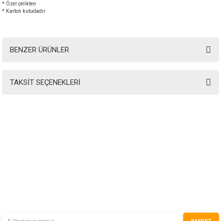
* Özel çelikten
* Karton kutudadır
BENZER ÜRÜNLER
TAKSİT SEÇENEKLERİ
INSTRO ENDÜSTRİYEL
ÖLÇÜM ÜRÜNLERİ SAN. TİC. LTD.ŞTİ.
Şerifali Mah. Kızkalesi Sok. No:20/1 Ümraniye İSTANBUL - TÜRKİYE
Tel
: 0(216) 420 27 20
Fax
: 0(216) 420 27 21
HABER BÜLTENİMİZE KAYDOLUN
Yeni ürünler ve gelişmelerden haberiniz olsun!