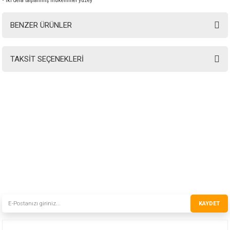
• iki defa taşlanmış mükemmel yüzey
BENZER ÜRÜNLER
TAKSİT SEÇENEKLERİ
INSTRO ENDÜSTRİYEL
ÖLÇÜM ÜRÜNLERİ SAN. TİC. LTD.ŞTİ.
Şerifali Mah. Kızkalesi Sok. No:20/1 Ümraniye İSTANBUL - TÜRKİYE
Tel
: 0(216) 420 27 20
Fax
: 0(216) 420 27 21
HABER BÜLTENİMİZE KAYDOLUN
Yeni ürünler ve gelişmelerden haberiniz olsun!
KAYDET