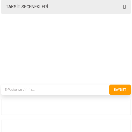
TAKSİT SEÇENEKLERİ
INSTRO ENDÜSTRİYEL
ÖLÇÜM ÜRÜNLERİ SAN. TİC. LTD.ŞTİ.
Şerifali Mah. Kızkalesi Sok. No:20/1 Ümraniye İSTANBUL - TÜRKİYE
Tel
: 0(216) 420 27 20
Fax
: 0(216) 420 27 21
HABER BÜLTENİMİZE KAYDOLUN
Yeni ürünler ve gelişmelerden haberiniz olsun!
KAYDET
Kurumsal
Hizmetler