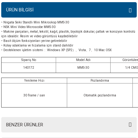
ÜRÜN BİLGİSİ
• Niigata Seiki Standlı Mini Mikroskop MMS-30
• NSK Mini Video Microscobe MMS-30
• Makine parçaları, metal, tekstil, kağıt, plastik, biyolojik dokular, çatlak ve korozyon kontrolü
için idealdir. Resim ve video görüntüsü kaydedilebilir
• Basit ölçüm fonksiyonları yerine getirelebilir
• Kolay odaklama ve hizalama için stand dahildir
• Desteklenen işletim sistemi : : Windows XP (SP2）、Vista、7、10 Mac OSX
Sipariş No
Model Adı
Görüntüle
140172
MMS-30
1/4 CMO
Yenileme Hızı
Pozlandırma
30 frame / san
Otomatik pozlandırma
BENZER ÜRÜNLER