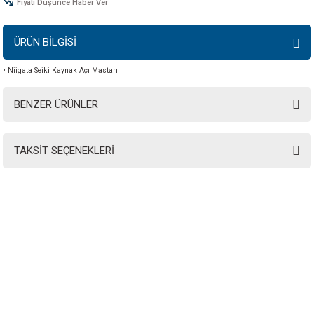
Fiyatı Düşünce Haber Ver
ÜRÜN BİLGİSİ
• Niigata Seiki Kaynak Açı Mastarı
BENZER ÜRÜNLER
TAKSİT SEÇENEKLERİ
INSTRO ENDÜSTRİYEL
ÖLÇÜM ÜRÜNLERİ SAN. TİC. LTD.ŞTİ.
Şerifali Mah. Kızkalesi Sok. No:20/1 Ümraniye İSTANBUL - TÜRKİYE
Tel
: 0(216) 420 27 20
Fax
: 0(216) 420 27 21
HABER BÜLTENİMİZE KAYDOLUN