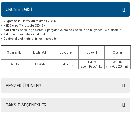
ÜRÜN BİLGİSİ
• Niigata Seiki Stereo Mikroskop XZ-45N
• NSK Stereo Microscobe XZ-45N
• Yarı iletken parçalar, elektronik parçalar ve hassas parçaların muyanesi için idealdir
• Yakınlaştırmalı stereo mikroskop
• Opsiyonel aydınlatma ünitesi mevcuttur
Sipariş
No
Model Adı
Büyütme
Objektif
Oküler
1-4.5x
WF10×
140102
XZ-45N
10-45x （
Zoom Ratio1:4.5
）（FOV 20mm）
BENZER ÜRÜNLER
TAKSİT SEÇENEKLERİ