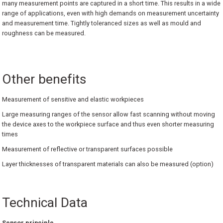
many measurement points are captured in a short time. This results in a wide
erler
Dijital Atölye Tipi Kumpaslar
Derinlik Mikrometreleri
Hassas Kollu Yoklayıcılar
Kontrol Mastarları
Saatli Açı Ölçerler
Profil Projektörler
I360 Probe
Ace Skyline
Metrology Enterprise Paketi
Werth ScopeCheck® V
range of applications, even with high demands on measurement uncertainty
and measurement time. Tightly toleranced sizes as well as mould and
roughness can be measured.
Cihazları
Ultra Hafif Kumpaslar
Özel Uçlu Mikrometreler
Dijital Hassas Kollu Yoklayıcılar
Özel Tasarım Mastarlar
Su Terazileri
Stereo Mikroskoplar
Active Target
Kreon ACE+ Portatif Ölçüm Kolları
Werth TomoScope®
 İnceleme Cihazları
Mekanik Özel Kumpaslar
Dijital Özel Uçlu Mikrometreler
Silindir Komparatörleri
Şerit Filler
Mini Su Terazileri
Teknoskoplar
Swivelcheck
Kreon ACE Portatif Ölçüm Kolları
Werth WinWerth®
Other benefits
ler
Kumpas Aksesuarları
Mikrometre için Kalibrasyon Setleri
Dijital Silindir Komparatörleri
Tampon Mastarlar
SMR(REFLEKTÖR)
Kreon Baces Portatif Ölçüm Kolları
X-Ray CT Uygulama Çözümleri
Measurement of sensitive and elastic workpieces
Kademe Kumpasları(Danchi Gap Calipe
Dijital Değiştirilebilir Uçlu Dış Çap Mikr
Komparatör Saati için Standlar
Kablolus (Wireless) Ballbar
Kreon 3D Airtrack Robot
Werth WinWerth®
Large measuring ranges of the sensor allow fast scanning without moving
the device axes to the workpiece surface and thus even shorter measuring
Manyetik Komparatör Standları
Ölçüm Hizmeti
times
Measurement of reflective or transparent surfaces possible
Komparatör Aksesuarları
Sts-Smart Track Sensor
Layer thicknesses of transparent materials can also be measured (option)
 Ölçerler
Tersine Mühendislik Yazılımı
Technical Data
ük Ölçüm Cihazları
Ölçüm ve Kontrol Yazılımı
Sensor principle