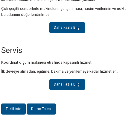
Çok çeşitli sensörlerle makinelerin çalıştırılması, hacim verilerinin ve nokta
bulutlarının değerlendirilmesi...
Daha Fazla Bilgi
Servis
Koordinat ölçüm makinesi etrafında kapsamlı hizmet
İlk devreye almadan, eğitime, bakıma ve yenilemeye kadar hizmetler...
Daha Fazla Bilgi
Teklif İste
Demo Talebi