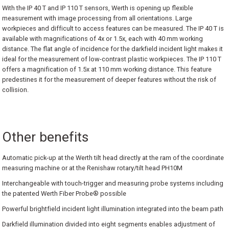
With the IP 40 T and IP 110 T sensors, Werth is opening up flexible
erler
Dijital Atölye Tipi Kumpaslar
Derinlik Mikrometreleri
Hassas Kollu Yoklayıcılar
Kontrol Mastarları
Saatli Açı Ölçerler
Profil Projektörler
I360 Probe
Ace Skyline
Metrology Enterprise Paketi
Werth ScopeCheck® V
measurement with image processing from all orientations. Large
workpieces and difficult to access features can be measured. The IP 40 T is
Cihazları
Ultra Hafif Kumpaslar
Özel Uçlu Mikrometreler
Dijital Hassas Kollu Yoklayıcılar
Özel Tasarım Mastarlar
Su Terazileri
Stereo Mikroskoplar
Active Target
Kreon ACE+ Portatif Ölçüm Kolları
Werth TomoScope®
available with magnifications of 4x or 1.5x, each with 40 mm working
distance. The flat angle of incidence for the darkfield incident light makes it
ideal for the measurement of low-contrast plastic workpieces. The IP 110 T
 İnceleme Cihazları
Mekanik Özel Kumpaslar
Dijital Özel Uçlu Mikrometreler
Silindir Komparatörleri
Şerit Filler
Mini Su Terazileri
Teknoskoplar
Swivelcheck
Kreon ACE Portatif Ölçüm Kolları
Werth WinWerth®
offers a magnification of 1.5x at 110 mm working distance. This feature
predestines it for the measurement of deeper features without the risk of
ler
Kumpas Aksesuarları
Mikrometre için Kalibrasyon Setleri
Dijital Silindir Komparatörleri
Tampon Mastarlar
SMR(REFLEKTÖR)
Kreon Baces Portatif Ölçüm Kolları
X-Ray CT Uygulama Çözümleri
collision.
Kademe Kumpasları(Danchi Gap Calipe
Dijital Değiştirilebilir Uçlu Dış Çap Mikr
Komparatör Saati için Standlar
Kablolus (Wireless) Ballbar
Kreon 3D Airtrack Robot
Werth WinWerth®
Other benefits
Manyetik Komparatör Standları
Ölçüm Hizmeti
Automatic pick-up at the Werth tilt head directly at the ram of the coordinate
Komparatör Aksesuarları
Sts-Smart Track Sensor
measuring machine or at the Renishaw rotary/tilt head PH10M
Interchangeable with touch-trigger and measuring probe systems including
 Ölçerler
Tersine Mühendislik Yazılımı
the patented Werth Fiber Probe® possible
Powerful brightfield incident light illumination integrated into the beam path
ük Ölçüm Cihazları
Ölçüm ve Kontrol Yazılımı
Darkfield illumination divided into eight segments enables adjustment of