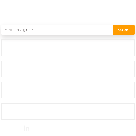
Fax
: 0(216) 420 27 21
HABER BÜLTENİMİZE KAYDOLUN
Yeni ürünler ve gelişmelerden haberiniz olsun!
KAYDET
Kurumsal
Hizmetler
Hesabım
Yardım
Güvenli Alışveriş 256bit RapidSSL © 2013-2021 instro.com.tr