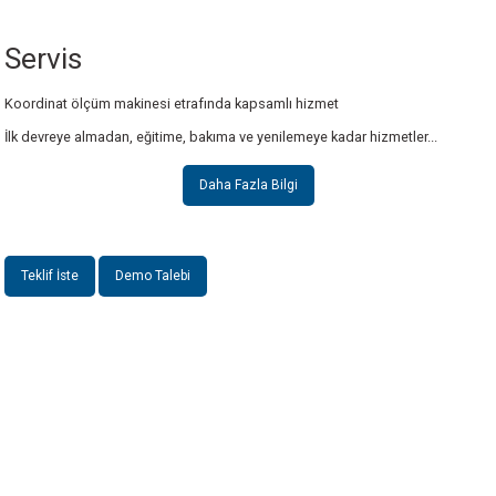
Servis
Koordinat ölçüm makinesi etrafında kapsamlı hizmet
İlk devreye almadan, eğitime, bakıma ve yenilemeye kadar hizmetler...
Daha Fazla Bilgi
Teklif İste
Demo Talebi
INSTRO ENDÜSTRİYEL
ÖLÇÜM ÜRÜNLERİ SAN. TİC. LTD.ŞTİ.
Şerifali Mah. Kızkalesi Sok. No:20/1 Ümraniye İSTANBUL - TÜRKİYE
Tel
: 0(216) 420 27 20