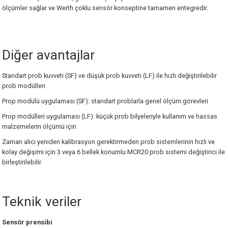
ölçümler sağlar ve Werth çoklu sensör konseptine tamamen entegredir.
erler
Dijital Atölye Tipi Kumpaslar
Derinlik Mikrometreleri
Hassas Kollu Yoklayıcılar
Kontrol Mastarları
Saatli Açı Ölçerler
Profil Projektörler
I360 Probe
Ace Skyline
Metrology Enterprise Paketi
Werth ScopeCheck® V
Cihazları
Ultra Hafif Kumpaslar
Özel Uçlu Mikrometreler
Dijital Hassas Kollu Yoklayıcılar
Özel Tasarım Mastarlar
Su Terazileri
Stereo Mikroskoplar
Active Target
Kreon ACE+ Portatif Ölçüm Kolları
Werth TomoScope®
Diğer avantajlar
 İnceleme Cihazları
Mekanik Özel Kumpaslar
Dijital Özel Uçlu Mikrometreler
Silindir Komparatörleri
Şerit Filler
Mini Su Terazileri
Teknoskoplar
Swivelcheck
Kreon ACE Portatif Ölçüm Kolları
Werth WinWerth®
Standart prob kuvveti (SF) ve düşük prob kuvveti (LF) ile hızlı değiştirilebilir
prob modülleri
ler
Kumpas Aksesuarları
Mikrometre için Kalibrasyon Setleri
Dijital Silindir Komparatörleri
Tampon Mastarlar
SMR(REFLEKTÖR)
Kreon Baces Portatif Ölçüm Kolları
X-Ray CT Uygulama Çözümleri
Prop modülü uygulaması (SF): standart problarla genel ölçüm görevleri
Kademe Kumpasları(Danchi Gap Calipe
Dijital Değiştirilebilir Uçlu Dış Çap Mikr
Komparatör Saati için Standlar
Kablolus (Wireless) Ballbar
Kreon 3D Airtrack Robot
Werth WinWerth®
Prop modülleri uygulaması (LF): küçük prob bilyeleriyle kullanım ve hassas
malzemelerin ölçümü için
Manyetik Komparatör Standları
Ölçüm Hizmeti
Zaman alıcı yeniden kalibrasyon gerektirmeden prob sistemlerinin hızlı ve
kolay değişimi için 3 veya 6 bellek konumlu MCR20 prob sistemi değiştirici ile
Komparatör Aksesuarları
Sts-Smart Track Sensor
birleştirilebilir
 Ölçerler
Tersine Mühendislik Yazılımı
Teknik veriler
ük Ölçüm Cihazları
Ölçüm ve Kontrol Yazılımı
Sensör prensibi