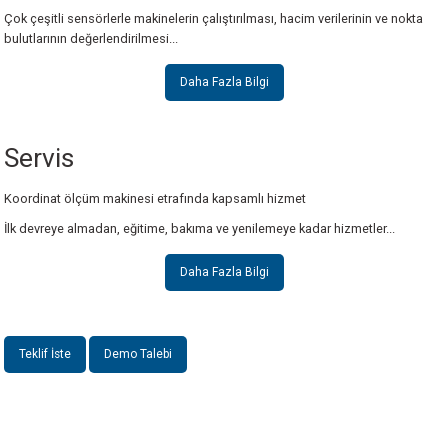
Çok çeşitli sensörlerle makinelerin çalıştırılması, hacim verilerinin ve nokta
bulutlarının değerlendirilmesi...
Daha Fazla Bilgi
Servis
Koordinat ölçüm makinesi etrafında kapsamlı hizmet
İlk devreye almadan, eğitime, bakıma ve yenilemeye kadar hizmetler...
Daha Fazla Bilgi
Teklif İste
Demo Talebi