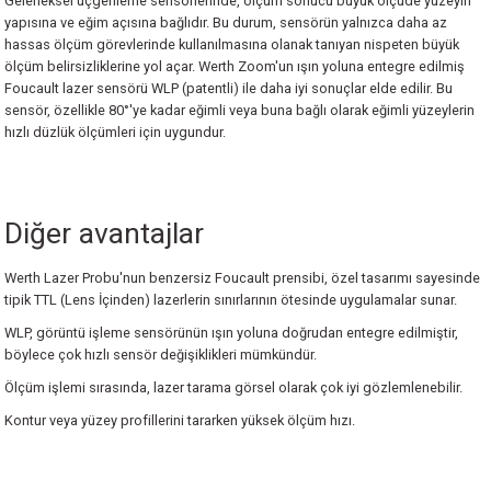
Geleneksel üçgenleme sensörlerinde, ölçüm sonucu büyük ölçüde yüzeyin
yapısına ve eğim açısına bağlıdır. Bu durum, sensörün yalnızca daha az
erler
Dijital Atölye Tipi Kumpaslar
Derinlik Mikrometreleri
Hassas Kollu Yoklayıcılar
Kontrol Mastarları
Saatli Açı Ölçerler
Profil Projektörler
I360 Probe
Ace Skyline
Metrology Enterprise Paketi
Werth ScopeCheck® V
hassas ölçüm görevlerinde kullanılmasına olanak tanıyan nispeten büyük
ölçüm belirsizliklerine yol açar. Werth Zoom'un ışın yoluna entegre edilmiş
Cihazları
Ultra Hafif Kumpaslar
Özel Uçlu Mikrometreler
Dijital Hassas Kollu Yoklayıcılar
Özel Tasarım Mastarlar
Su Terazileri
Stereo Mikroskoplar
Active Target
Kreon ACE+ Portatif Ölçüm Kolları
Werth TomoScope®
Foucault lazer sensörü WLP (patentli) ile daha iyi sonuçlar elde edilir. Bu
sensör, özellikle 80°'ye kadar eğimli veya buna bağlı olarak eğimli yüzeylerin
hızlı düzlük ölçümleri için uygundur.
 İnceleme Cihazları
Mekanik Özel Kumpaslar
Dijital Özel Uçlu Mikrometreler
Silindir Komparatörleri
Şerit Filler
Mini Su Terazileri
Teknoskoplar
Swivelcheck
Kreon ACE Portatif Ölçüm Kolları
Werth WinWerth®
ler
Kumpas Aksesuarları
Mikrometre için Kalibrasyon Setleri
Dijital Silindir Komparatörleri
Tampon Mastarlar
SMR(REFLEKTÖR)
Kreon Baces Portatif Ölçüm Kolları
X-Ray CT Uygulama Çözümleri
Diğer avantajlar
Kademe Kumpasları(Danchi Gap Calipe
Dijital Değiştirilebilir Uçlu Dış Çap Mikr
Komparatör Saati için Standlar
Kablolus (Wireless) Ballbar
Kreon 3D Airtrack Robot
Werth WinWerth®
Werth Lazer Probu'nun benzersiz Foucault prensibi, özel tasarımı sayesinde
Manyetik Komparatör Standları
Ölçüm Hizmeti
tipik TTL (Lens İçinden) lazerlerin sınırlarının ötesinde uygulamalar sunar.
WLP, görüntü işleme sensörünün ışın yoluna doğrudan entegre edilmiştir,
Komparatör Aksesuarları
Sts-Smart Track Sensor
böylece çok hızlı sensör değişiklikleri mümkündür.
Ölçüm işlemi sırasında, lazer tarama görsel olarak çok iyi gözlemlenebilir.
 Ölçerler
Tersine Mühendislik Yazılımı
Kontur veya yüzey profillerini tararken yüksek ölçüm hızı.
ük Ölçüm Cihazları
Ölçüm ve Kontrol Yazılımı