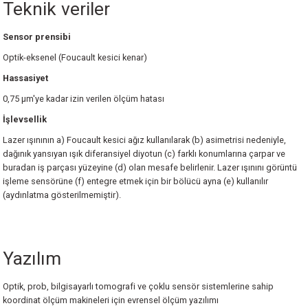
Teknik veriler
Sensor prensibi
Optik-eksenel (Foucault kesici kenar)
Hassasiyet
0,75 µm'ye kadar izin verilen ölçüm hatası
İşlevsellik
Lazer ışınının a) Foucault kesici ağız kullanılarak (b) asimetrisi nedeniyle,
dağınık yansıyan ışık diferansiyel diyotun (c) farklı konumlarına çarpar ve
buradan iş parçası yüzeyine (d) olan mesafe belirlenir. Lazer ışınını görüntü
işleme sensörüne (f) entegre etmek için bir bölücü ayna (e) kullanılır
(aydınlatma gösterilmemiştir).
Yazılım
Optik, prob, bilgisayarlı tomografi ve çoklu sensör sistemlerine sahip
koordinat ölçüm makineleri için evrensel ölçüm yazılımı