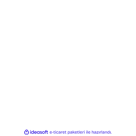
Kurumsal
Hizmetler
H
Anasayfa
Uygulama Dokümanları
Sa
Hakkımızda
Tersine Mühendislik
Öd
Vizyon Misyon
Temassız Denetim
Gi
Servis ve Kalibrasyon Hizmetleri
Makine Kalibrasyonu
Ga
Kalite ve Sertifikalar
Büyük Parça Kontrolü
İa
Sorularla INSTRO
Robot Kalibrasyonu
ile
ideasoft
e-