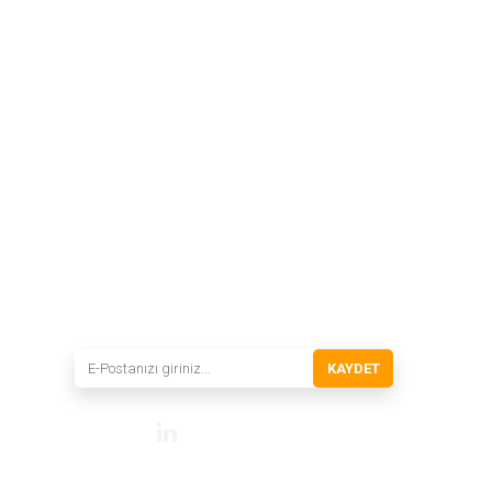
INSTRO ENDÜSTRİYEL
ÖLÇÜM ÜRÜNLERİ SAN. TİC. LTD.ŞTİ.
Şerifali Mah. Kızkalesi Sok. No:20/1 Ümraniye
İSTANBUL - TÜRKİYE
Tel
: 0(216) 420 27 20
Fax
: 0(216) 420 27 21
HABER BÜLTENİMİZE KAYDOLUN
Yeni ürünler ve gelişmelerden haberiniz olsun!
KAYDET