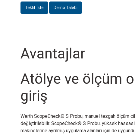
Teklif İste
Demo Talebi
Avantajlar
Atölye ve ölçüm o
giriş
Werth ScopeCheck® S Probu, manuel tezgah ölçüm cihazl
değiştirilebilir. ScopeCheck® S Probu, yüksek hassasiy
makinelerine ayrılmış uygulama alanları için de uygundu