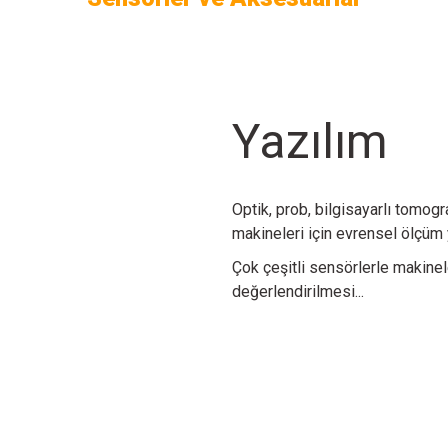
Aksesuarlar
Aksesuarlar
Changing rack
Değiştirici geri çekme ekseni
Yazılım
Daha Fazla Bilgi >
Daha Fazla Bilgi >
Optik, prob, bilgisayarlı tomog
makineleri için evrensel ölçüm 
Çok çeşitli sensörlerle makineler
değerlendirilmesi...