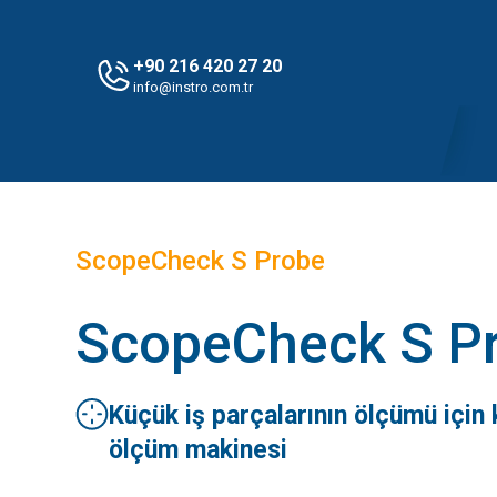
+90 216 420 27 20
info@instro.com.tr
ScopeCheck S Probe
ScopeCheck S P
Küçük iş parçalarının ölçümü için
ölçüm makinesi