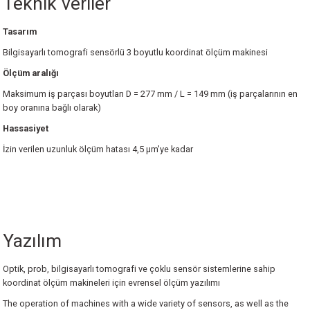
Teknik veriler
Tasarım
Bilgisayarlı tomografi sensörlü 3 boyutlu koordinat ölçüm makinesi
Ölçüm aralığı
Maksimum iş parçası boyutları D = 277 mm / L = 149 mm (iş parçalarının en
boy oranına bağlı olarak)
Hassasiyet
İzin verilen uzunluk ölçüm hatası 4,5 µm'ye kadar
Sensor
Aksesuarlar
Werth bilgisayarlı tomografi CT
Döner eksen
Yazılım
Optik, prob, bilgisayarlı tomografi ve çoklu sensör sistemlerine sahip
koordinat ölçüm makineleri için evrensel ölçüm yazılımı
Daha Fazla Bilgi
Daha Fazla Bilgi
The operation of machines with a wide variety of sensors, as well as the