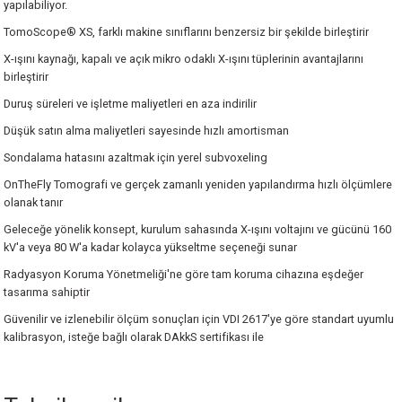
yapılabiliyor.
TomoScope® XS, farklı makine sınıflarını benzersiz bir şekilde birleştirir
X-ışını kaynağı, kapalı ve açık mikro odaklı X-ışını tüplerinin avantajlarını
birleştirir
Duruş süreleri ve işletme maliyetleri en aza indirilir
Düşük satın alma maliyetleri sayesinde hızlı amortisman
Sondalama hatasını azaltmak için yerel subvoxeling
OnTheFly Tomografi ve gerçek zamanlı yeniden yapılandırma hızlı ölçümlere
olanak tanır
Geleceğe yönelik konsept, kurulum sahasında X-ışını voltajını ve gücünü 160
kV'a veya 80 W'a kadar kolayca yükseltme seçeneği sunar
Radyasyon Koruma Yönetmeliği'ne göre tam koruma cihazına eşdeğer
tasarıma sahiptir
Güvenilir ve izlenebilir ölçüm sonuçları için VDI 2617'ye göre standart uyumlu
kalibrasyon, isteğe bağlı olarak DAkkS sertifikası ile