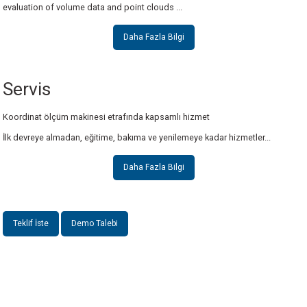
evaluation of volume data and point clouds ...
Aksesuarlar
Aksesuarlar
Daha Fazla Bilgi
İş parçası değiştirme sistemi
CNC filtre değiştirici
Servis
Daha Fazla Bilgi
Daha Fazla Bilgi
Koordinat ölçüm makinesi etrafında kapsamlı hizmet
İlk devreye almadan, eğitime, bakıma ve yenilemeye kadar hizmetler...
Aksesuarlar
Aksesuarlar
Uzun ömürlü hedef levyası
Uzun ömürlü filament
Daha Fazla Bilgi
Daha Fazla Bilgi
Daha Fazla Bilgi
Teklif İste
Demo Talebi
INSTRO ENDÜSTRİYEL