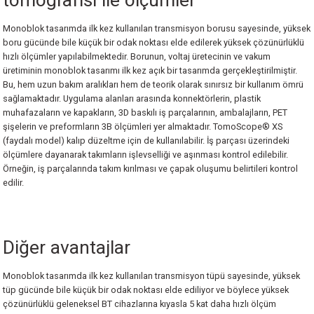
tomografisi ile ölçümler
erler
Dijital Atölye Tipi Kumpaslar
Derinlik Mikrometreleri
Hassas Kollu Yoklayıcılar
Kontrol Mastarları
Saatli Açı Ölçerler
Profil Projektörler
I360 Probe
Ace Skyline
Metrology Enterprise Paketi
Werth ScopeCheck® V
Monoblok tasarımda ilk kez kullanılan transmisyon borusu sayesinde, yüksek
boru gücünde bile küçük bir odak noktası elde edilerek yüksek çözünürlüklü
Cihazları
Ultra Hafif Kumpaslar
Özel Uçlu Mikrometreler
Dijital Hassas Kollu Yoklayıcılar
Özel Tasarım Mastarlar
Su Terazileri
Stereo Mikroskoplar
Active Target
Kreon ACE+ Portatif Ölçüm Kolları
Werth TomoScope®
hızlı ölçümler yapılabilmektedir. Borunun, voltaj üretecinin ve vakum
üretiminin monoblok tasarımı ilk kez açık bir tasarımda gerçekleştirilmiştir.
Bu, hem uzun bakım aralıkları hem de teorik olarak sınırsız bir kullanım ömrü
 İnceleme Cihazları
Mekanik Özel Kumpaslar
Dijital Özel Uçlu Mikrometreler
Silindir Komparatörleri
Şerit Filler
Mini Su Terazileri
Teknoskoplar
Swivelcheck
Kreon ACE Portatif Ölçüm Kolları
Werth WinWerth®
sağlamaktadır. Uygulama alanları arasında konnektörlerin, plastik
muhafazaların ve kapakların, 3D baskılı iş parçalarının, ambalajların, PET
ler
Kumpas Aksesuarları
Mikrometre için Kalibrasyon Setleri
Dijital Silindir Komparatörleri
Tampon Mastarlar
SMR(REFLEKTÖR)
Kreon Baces Portatif Ölçüm Kolları
X-Ray CT Uygulama Çözümleri
şişelerin ve preformların 3B ölçümleri yer almaktadır. TomoScope® XS
(faydalı model) kalıp düzeltme için de kullanılabilir. İş parçası üzerindeki
Kademe Kumpasları(Danchi Gap Calipe
Dijital Değiştirilebilir Uçlu Dış Çap Mikr
Komparatör Saati için Standlar
Kablolus (Wireless) Ballbar
Kreon 3D Airtrack Robot
Werth WinWerth®
ölçümlere dayanarak takımların işlevselliği ve aşınması kontrol edilebilir.
Örneğin, iş parçalarında takım kırılması ve çapak oluşumu belirtileri kontrol
edilir.
Manyetik Komparatör Standları
Ölçüm Hizmeti
Komparatör Aksesuarları
Sts-Smart Track Sensor
Diğer avantajlar
 Ölçerler
Tersine Mühendislik Yazılımı
Monoblok tasarımda ilk kez kullanılan transmisyon tüpü sayesinde, yüksek
tüp gücünde bile küçük bir odak noktası elde ediliyor ve böylece yüksek
ük Ölçüm Cihazları
Ölçüm ve Kontrol Yazılımı
çözünürlüklü geleneksel BT cihazlarına kıyasla 5 kat daha hızlı ölçüm