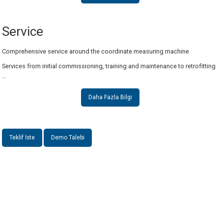
Daha Fazla Bilgi
Daha Fazla Bilgi
Daha Fazla Bilgi
Service
Comprehensive service around the coordinate measuring machine
Services from initial commissioning, training and maintenance to retrofitting
...
Daha Fazla Bilgi
Teklif İste
Demo Talebi
INSTRO ENDÜSTRİYEL
ÖLÇÜM ÜRÜNLERİ SAN. TİC. LTD.ŞTİ.
Şerifali Mah. Kızkalesi Sok. No:20/1 Ümraniye İSTANBUL - TÜRKİYE