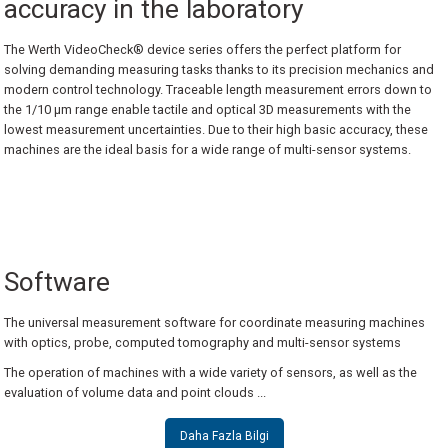
accuracy in the laboratory
erler
Dijital Atölye Tipi Kumpaslar
Derinlik Mikrometreleri
Hassas Kollu Yoklayıcılar
Kontrol Mastarları
Saatli Açı Ölçerler
Profil Projektörler
I360 Probe
Ace Skyline
Metrology Enterprise Paketi
Werth ScopeCheck® V
The Werth VideoCheck® device series offers the perfect platform for
solving demanding measuring tasks thanks to its precision mechanics and
Cihazları
Ultra Hafif Kumpaslar
Özel Uçlu Mikrometreler
Dijital Hassas Kollu Yoklayıcılar
Özel Tasarım Mastarlar
Su Terazileri
Stereo Mikroskoplar
Active Target
Kreon ACE+ Portatif Ölçüm Kolları
Werth TomoScope®
modern control technology. Traceable length measurement errors down to
the 1/10 µm range enable tactile and optical 3D measurements with the
 İnceleme Cihazları
Mekanik Özel Kumpaslar
Dijital Özel Uçlu Mikrometreler
Silindir Komparatörleri
Şerit Filler
Mini Su Terazileri
Teknoskoplar
Swivelcheck
Kreon ACE Portatif Ölçüm Kolları
Werth WinWerth®
lowest measurement uncertainties. Due to their high basic accuracy, these
machines are the ideal basis for a wide range of multi-sensor systems.
ler
Kumpas Aksesuarları
Mikrometre için Kalibrasyon Setleri
Dijital Silindir Komparatörleri
Tampon Mastarlar
SMR(REFLEKTÖR)
Kreon Baces Portatif Ölçüm Kolları
X-Ray CT Uygulama Çözümleri
Kademe Kumpasları(Danchi Gap Calipe
Dijital Değiştirilebilir Uçlu Dış Çap Mikr
Komparatör Saati için Standlar
Kablolus (Wireless) Ballbar
Kreon 3D Airtrack Robot
Werth WinWerth®
EasyScope® IP Automatic
EasyScope® MultiSensor
Manyetik Komparatör Standları
Ölçüm Hizmeti
Daha Fazla Bilgi
Daha Fazla Bilgi
Software
Komparatör Aksesuarları
Sts-Smart Track Sensor
The universal measurement software for coordinate measuring machines
VideoCheck® S
VideoCheck® FB
VideoCheck® HA
with optics, probe, computed tomography and multi-sensor systems
Daha Fazla Bilgi
Daha Fazla Bilgi
Daha Fazla Bilgi
 Ölçerler
Tersine Mühendislik Yazılımı
The operation of machines with a wide variety of sensors, as well as the
evaluation of volume data and point clouds ...
ük Ölçüm Cihazları
Ölçüm ve Kontrol Yazılımı
VideoCheck® UA
VideoCheck® V HA
ProbeCheck
Daha Fazla Bilgi