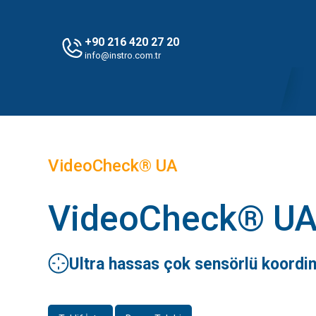
+90 216 420 27 20
info@instro.com.tr
VideoCheck® UA
VideoCheck® U
Ultra hassas çok sensörlü koordi