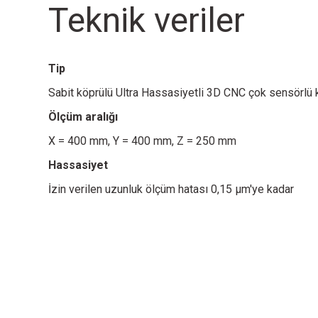
Teknik veriler
Tip
Sabit köprülü Ultra Hassasiyetli 3D CNC çok sensörlü
Ölçüm aralığı
X = 400 mm, Y = 400 mm, Z = 250 mm
Hassasiyet
İzin verilen uzunluk ölçüm hatası 0,15 µm'ye kadar
Sensor
Sensor
EasyScope® IP Automatic
EasyScope® IP Multisensor