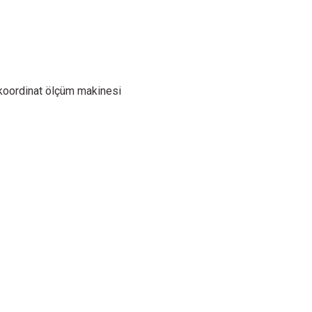
 koordinat ölçüm makinesi
Sensor
Sensor
S
Werth Fiber Probe® WFP 2D
Autofocus sensor
Werth La