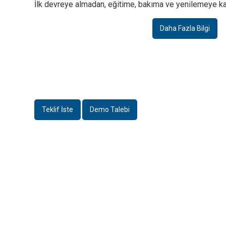
İlk devreye almadan, eğitime, bakıma ve yenilemeye kad
Aksesuarlar
Aksesuarlar
Aks
Daha Fazla Bilgi
Değiştirme rafı
MultiRing®
Prob ge
Daha Fazla Bilgi
Daha Fazla Bilgi
Daha
Teklif İste
Demo Talebi
Aksesuarlar
Aksesuarlar
Açılı optikler
WRT döner/eğimli kafa
Döner/
Daha Fazla Bilgi
Daha Fazla Bilgi
INSTRO ENDÜSTRİYEL
ÖLÇÜM ÜRÜNLERİ SAN. TİC. LTD.ŞTİ.