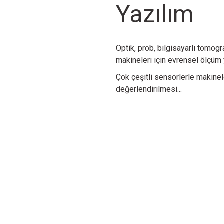
Yazılım
Daha Fazla Bilgi
Daha Fazla Bilgi
Daha F
Optik, prob, bilgisayarlı tomog
makineleri için evrensel ölçüm 
Sensor
Sensor
Çok çeşitli sensörlerle makineler
değerlendirilmesi...
r CFL
Werth Fiber Probe® WFP 3D
Werth 3D Patch
N
Daha Fazla Bilgi
Daha Fazla Bilgi
Aksesuarlar
Aksesuarlar
Aksesuarlar
Döner eksen
Döner/eğilebilir ekseni
Werth Zoom
Daha Fazla Bilgi
Daha Fazla Bilgi
Daha Fazla Bilgi