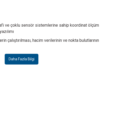
azla Bilgi
Daha Fazla Bilgi
rafi ve çoklu sensör sistemlerine sahip koordinat ölçüm
yazılımı
Sensor
Sensor
in çalıştırılması, hacim verilerinin ve nokta bulutlarının
ano Focus Probe NFP
Werth Interferometer Probe WIP
Daha Fazla Bilgi
Daha Fazla Bilgi
Daha Fazla Bilgi
Aksesuarlar
Sabit büyütmeli telesentrik lensler
Daha Fazla Bilgi