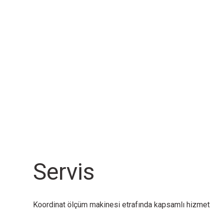
Daha Fazla Bilgi
Daha Fazla Bilgi
Sensor
Sensor
Chromatic Focus Zoom CFZ
Chromatic Focus Line senso
Daha Fazla Bilgi
Daha Fazla Bilgi
Sensor
Sensor
Servis
Werth Contour Probe WCP
Switching stylus TP200
Koordinat ölçüm makinesi etrafında kapsamlı hizmet
Daha Fazla Bilgi
Daha Fazla Bilgi