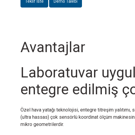
Teklif İste
Demo Talebi
Avantajlar
Laboratuvar uygu
entegre edilmiş ço
Özel hava yatağı teknolojisi, entegre titreşim yalıtımı
(ultra hassas) çok sensörlü koordinat ölçüm makinesinin
mikro geometrilerdir.