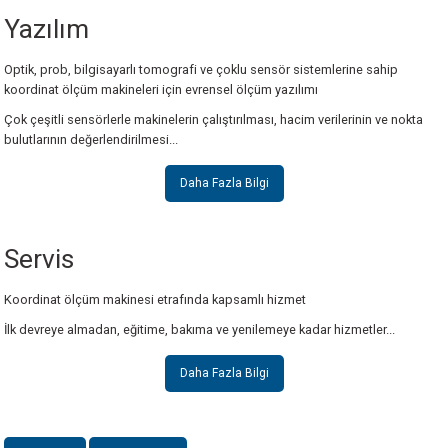
Werth Image Processing BV
Measuring stylus SP25M
Yazılım
Optik, prob, bilgisayarlı tomografi ve çoklu sensör sistemlerine sahip
koordinat ölçüm makineleri için evrensel ölçüm yazılımı
Daha Fazla Bilgi
Daha Fazla Bilgi
Çok çeşitli sensörlerle makinelerin çalıştırılması, hacim verilerinin ve nokta
bulutlarının değerlendirilmesi...
Sensor
Sensor
Sensor
Daha Fazla Bilgi
Werth Fiber Probe® WFP 2D
Autofocus sensor
Werth Laser Probe WLP
Servis
Daha Fazla Bilgi
Daha Fazla Bilgi
Daha Fazla Bilgi
Koordinat ölçüm makinesi etrafında kapsamlı hizmet
İlk devreye almadan, eğitime, bakıma ve yenilemeye kadar hizmetler...
Sensor
Sensor
Chromatic Focus Point Sensor CFP
Chromatic Focus Zoom CFZ
Daha Fazla Bilgi