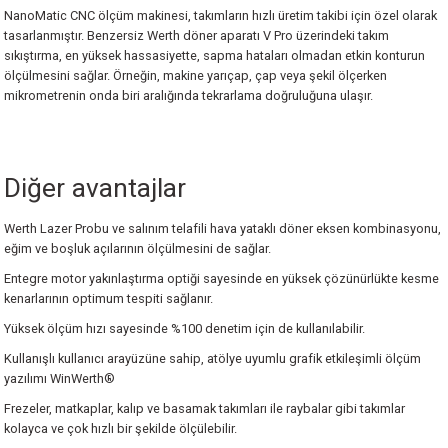
NanoMatic CNC ölçüm makinesi, takımların hızlı üretim takibi için özel olarak
erler
Dijital Atölye Tipi Kumpaslar
Derinlik Mikrometreleri
Hassas Kollu Yoklayıcılar
Kontrol Mastarları
Saatli Açı Ölçerler
Profil Projektörler
I360 Probe
Ace Skyline
Metrology Enterprise Paketi
Werth ScopeCheck® V
tasarlanmıştır. Benzersiz Werth döner aparatı V Pro üzerindeki takım
sıkıştırma, en yüksek hassasiyette, sapma hataları olmadan etkin konturun
Cihazları
Ultra Hafif Kumpaslar
Özel Uçlu Mikrometreler
Dijital Hassas Kollu Yoklayıcılar
Özel Tasarım Mastarlar
Su Terazileri
Stereo Mikroskoplar
Active Target
Kreon ACE+ Portatif Ölçüm Kolları
Werth TomoScope®
ölçülmesini sağlar. Örneğin, makine yarıçap, çap veya şekil ölçerken
mikrometrenin onda biri aralığında tekrarlama doğruluğuna ulaşır.
 İnceleme Cihazları
Mekanik Özel Kumpaslar
Dijital Özel Uçlu Mikrometreler
Silindir Komparatörleri
Şerit Filler
Mini Su Terazileri
Teknoskoplar
Swivelcheck
Kreon ACE Portatif Ölçüm Kolları
Werth WinWerth®
ler
Kumpas Aksesuarları
Mikrometre için Kalibrasyon Setleri
Dijital Silindir Komparatörleri
Tampon Mastarlar
SMR(REFLEKTÖR)
Kreon Baces Portatif Ölçüm Kolları
X-Ray CT Uygulama Çözümleri
Diğer avantajlar
Kademe Kumpasları(Danchi Gap Calipe
Dijital Değiştirilebilir Uçlu Dış Çap Mikr
Komparatör Saati için Standlar
Kablolus (Wireless) Ballbar
Kreon 3D Airtrack Robot
Werth WinWerth®
Werth Lazer Probu ve salınım telafili hava yataklı döner eksen kombinasyonu,
eğim ve boşluk açılarının ölçülmesini de sağlar.
Manyetik Komparatör Standları
Ölçüm Hizmeti
Entegre motor yakınlaştırma optiği sayesinde en yüksek çözünürlükte kesme
kenarlarının optimum tespiti sağlanır.
Komparatör Aksesuarları
Sts-Smart Track Sensor
Yüksek ölçüm hızı sayesinde %100 denetim için de kullanılabilir.
Kullanışlı kullanıcı arayüzüne sahip, atölye uyumlu grafik etkileşimli ölçüm
 Ölçerler
Tersine Mühendislik Yazılımı
yazılımı WinWerth®
Frezeler, matkaplar, kalıp ve basamak takımları ile raybalar gibi takımlar
ük Ölçüm Cihazları
Ölçüm ve Kontrol Yazılımı
kolayca ve çok hızlı bir şekilde ölçülebilir.