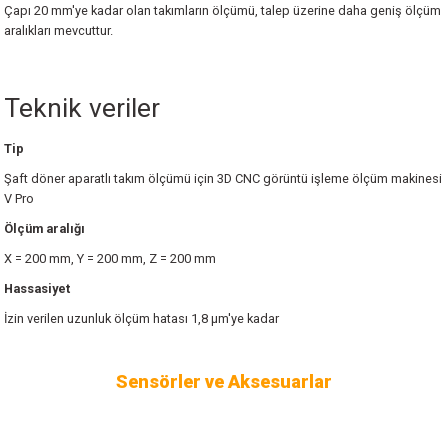
Çapı 20 mm'ye kadar olan takımların ölçümü, talep üzerine daha geniş ölçüm
aralıkları mevcuttur.
Teknik veriler
Tip
Şaft döner aparatlı takım ölçümü için 3D CNC görüntü işleme ölçüm makinesi
V Pro
Ölçüm aralığı
X = 200 mm, Y = 200 mm, Z = 200 mm
Hassasiyet
İzin verilen uzunluk ölçüm hatası 1,8 µm'ye kadar
Sensörler ve Aksesuarlar
Sensor
Sensor